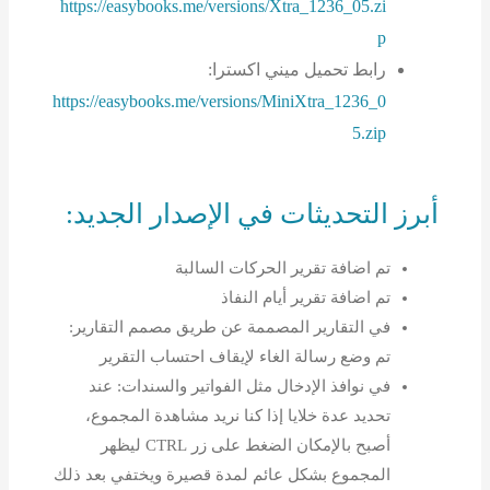
https://easybooks.me/versions/Xtra_1236_05.zi
ا
p
رابط تحميل ميني اكسترا:
https://easybooks.me/versions/MiniXtra_1236_0
5.zip
أبرز التحديثات في الإصدار الجديد:
تم اضافة تقرير الحركات السالبة
تم اضافة تقرير أيام النفاذ
في التقارير المصممة عن طريق مصمم التقارير:
تم وضع رسالة الغاء لإيقاف احتساب التقرير
في نوافذ الإدخال مثل الفواتير والسندات: عند
تحديد عدة خلايا إذا كنا نريد مشاهدة المجموع،
أصبح بالإمكان الضغط على زر CTRL ليظهر
المجموع بشكل عائم لمدة قصيرة ويختفي بعد ذلك