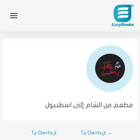
الر
من 
الم
الع
الم
مطعم من الشام إلى اسطنبول
الم
اتصل
→
الTp Clients
الTp Clients