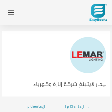
الر
من 
الم
الع
الم
ليمار لايتينغ شركة إنارة وكهرباء
الم
اتصل
→
الTp Clients
الTp Clients