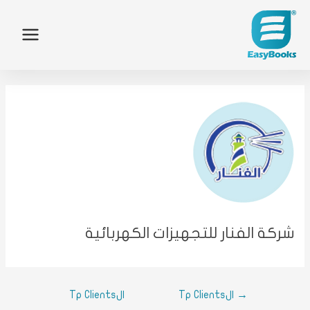
الر
من 
الم
الع
الم
شركة الفنار للتجهيزات الكهربائية
الم
اتصل
→
الTp Clients
الTp Clients