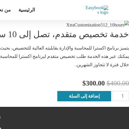
الرئيسية
من ن
خدمة تخصيص متقدم، تصل إلى 10 ساعات برمجة
يتميز برنامج اكسترا للمحاسبة والإدارة بقابليته العالية للتخصيص، بح
خلال فترة لا تتجاوز الشهرين.
السعر
السعر
$
300.00
$
400.00
الأصلي
الحالي
مية
إضافة إلى السلة
دمة
هو:
هو:
خصيص
s
$300.00.
$400.00.
تقدم،
صل